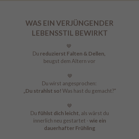
WAS EIN VERJÜNGENDER
LEBENSSTIL BEWIRKT
🤎
Du
reduzierst Falten & Dellen,
beugst dem Altern vor
🤎
Du wirst angesprochen:
„
Du strahlst so!
Was hast du gemacht?"
🤎
Du
fühlst dich leicht
, als wärst du
innerlich neu gestartet -
wie ein
dauerhafter Frühling